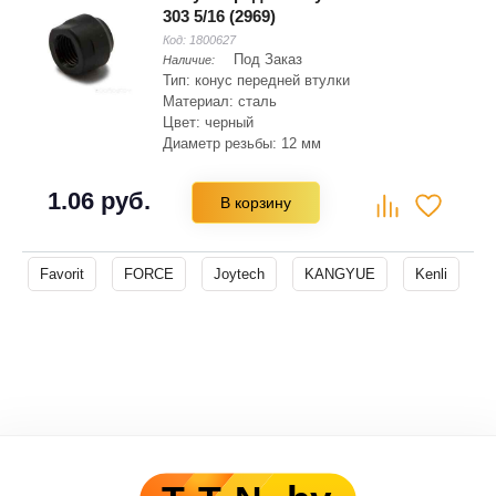
303 5/16 (2969)
Код:
1800627
Под Заказ
Наличие:
Тип: конус передней втулки
Материал: сталь
Цвет: черный
Диаметр резьбы: 12 мм
1.06 руб.
В корзину
Favorit
FORCE
Joytech
KANGYUE
Kenli
M