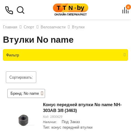
0
Главная
Спорт
Велозапчасти
Втулки
Втулки No name
Фильтр
Сортировать:
Бренд:
No name
Конус передней втулки No name NH-
303AB 3/8 (3463)
Код:
1800629
Под Заказ
Наличие:
Тип: конус передней втулки