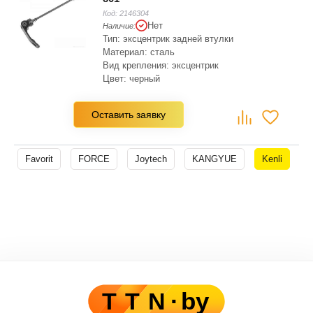
Код:
2146304
Нет
Наличие:
Тип: эксцентрик задней втулки
Материал: сталь
Вид крепления: эксцентрик
Цвет: черный
Длина: 183 мм
Оставить заявку
Favorit
FORCE
Joytech
KANGYUE
Kenli
M