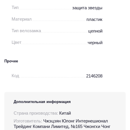
Тип
защита звезды
Материал
пластик
Тип велозамка
цепной
Цвет
черный
Прочее
Код
2146208
Дополнительная информация
Страна производства:
Китай
Изготовитель:
Чжэцзян Юлонг Интернешионал
Трейдинг Компани Лимитед, №165 Чжонгхи Чонг