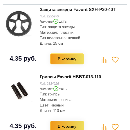
Защита звезды Favorit SXH-P30-40T
Код:
2255979
Есть
Наличие:
Тип: защита звезды
Материал: пластик
Тип велозамка: цепной
Длина: 15 см
Высота: 15 см
Цвет: черный
4.35 руб.
В корзину
Зубьев на звёздочке: 40
Грипсы Favorit HBBT-013-110
Код:
2534226
Есть
Наличие:
Тип: грипсы
Материал: резина
Цвет: черный
Длина: 110 мм
4.35 руб.
В корзину