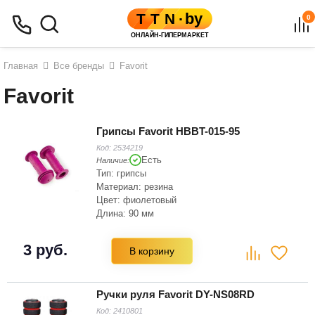
0
Главная
Все бренды
Favorit
Favorit
Грипсы Favorit HBBT-015-95
Код:
2534219
Есть
Наличие:
Тип: грипсы
Материал: резина
Цвет: фиолетовый
Длина: 90 мм
3 руб.
В корзину
Ручки руля Favorit DY-NS08RD
Код:
2410801