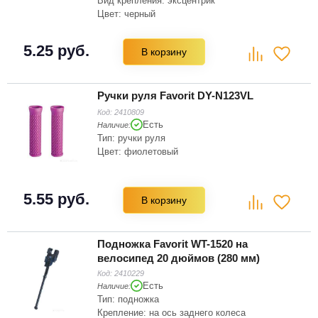
Вид крепления: эксцентрик
Цвет: черный
Вес: 37 г
5.25 руб.
В корзину
Ручки руля Favorit DY-N123VL
Код:
2410809
Есть
Наличие:
Тип: ручки руля
Цвет: фиолетовый
5.55 руб.
В корзину
Подножка Favorit WT-1520 на
велосипед 20 дюймов (280 мм)
Код:
2410229
Есть
Наличие:
Тип: подножка
Крепление: на ось заднего колеса