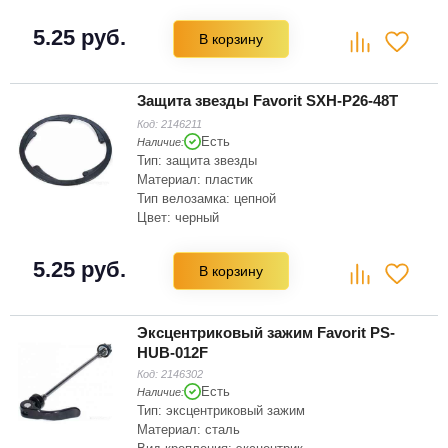
5.25 руб.
В корзину
Защита звезды Favorit SXH-P26-48T
Код:
2146211
Есть
Наличие:
Тип: защита звезды
Материал: пластик
Тип велозамка: цепной
Цвет: черный
Зубьев на звёздочке: 48
5.25 руб.
В корзину
Эксцентриковый зажим Favorit PS-
HUB-012F
Код:
2146302
Есть
Наличие:
Тип: эксцентриковый зажим
Материал: сталь