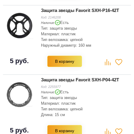
Защита звезды Favorit SXH-P16-42T
Код:
2146208
Есть
Наличие:
Тип: защита звезды
Материал: пластик
Тип велозамка: цепной
Наружный диаметр: 160 мм
Цвет: черный
Зубьев на звёздочке: 42
5 руб.
В корзину
Защита звезды Favorit SXH-P04-42T
Код:
2255977
Есть
Наличие:
Тип: защита звезды
Материал: пластик
Тип велозамка: цепной
Длина: 15 см
Высота: 15 см
Цвет: черный
5 руб.
В корзину
Зубьев на звёздочке: 42