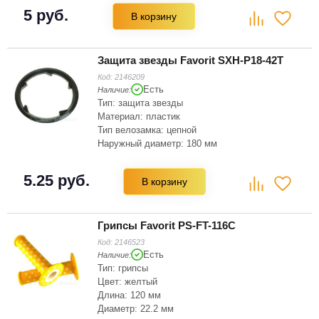
5 руб.
В корзину
Защита звезды Favorit SXH-P18-42T
Код:
2146209
Есть
Наличие:
Тип: защита звезды
Материал: пластик
Тип велозамка: цепной
Наружный диаметр: 180 мм
Цвет: черный
Зубьев на звёздочке: 42
5.25 руб.
В корзину
Грипсы Favorit PS-FT-116C
Код:
2146523
Есть
Наличие:
Тип: грипсы
Цвет: желтый
Длина: 120 мм
Диаметр: 22.2 мм