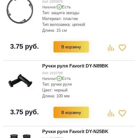
Код:
2255975
Есть
Наличие:
Тип: защита звезды
Материал: пластик
Тип велозамка: цепной
Длина: 15 см
Высота: 15 см
Цвет: черный
3.75 руб.
В корзину
Зубьев на звёздочке: 48
Ручки руля Favorit DY-N89BK
Код:
2410798
Есть
Наличие:
Тип: ручки руля
Цвет: черный
Длина: 100 мм
3.75 руб.
В корзину
Ручки руля Favorit DY-N25BK