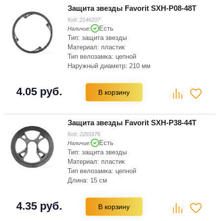
Защита звезды Favorit SXH-P08-48T
Код:
2146207
Есть
Наличие:
Тип: защита звезды
Материал: пластик
Тип велозамка: цепной
Наружный диаметр: 210 мм
Цвет: черный
Зубьев на звёздочке: 48
4.05 руб.
В корзину
Защита звезды Favorit SXH-P38-44T
Код:
2255976
Есть
Наличие:
Тип: защита звезды
Материал: пластик
Тип велозамка: цепной
Длина: 15 см
Высота: 15 см
Цвет: черный
4.35 руб.
В корзину
Зубьев на звёздочке: 44