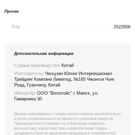
Прочее
Код
2522656
Дополнительная информация
Страна производства:
Китай
Изготовитель:
Чжэцзян Юлонг Интернешионал
Трейдинг Компани Лимитед, №165 Чжонгхи Чонг
Роад, Гуанчжоу, Китай
Импортёр:
ООО "Велотойс" г. Минск, ул.
Гамарника 30
Данная информация о товаре предоставлена исключительно
в целях ознакомления и не является публичной офертой.
Производители оставляют за собой право изменять
внешний вид, характеристики и комплектацию товара,
предварительно не уведомляя продавцов и потребителей.