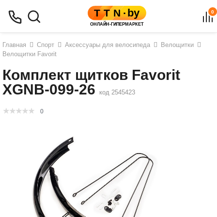
0
Главная
Спорт
Аксессуары для велосипеда
Велощитки
Велощитки Favorit
Комплект щитков Favorit
XGNB-099-26
код 2545423
0