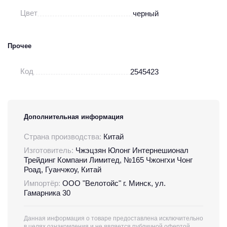
Цвет
черный
Прочее
Код
2545423
Дополнительная информация
Страна производства:
Китай
Изготовитель:
Чжэцзян Юлонг Интернешионал
Трейдинг Компани Лимитед, №165 Чжонгхи Чонг
Роад, Гуанчжоу, Китай
Импортёр:
ООО "Велотойс" г. Минск, ул.
Гамарника 30
Данная информация о товаре предоставлена исключительно
в целях ознакомления и не является публичной офертой.