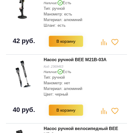
Есть
Наличие:
Тип: ручной
Манометр: есть
Материал: алюминий
Шланг: есть
Насадки: 2
Цвет: черный
42 руб.
В корзину
Тип головки: быстрозажимная
Насос ручной BEE M21B-03A
Код:
2369463
Есть
Наличие:
Тип: ручной
Манометр: нет
Материал: алюминий
Цвет: черный
Тип головки: быстрозажимная
40 руб.
В корзину
Насос ручной велосипедный BEE