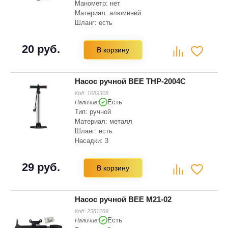
Манометр: нет
Материал: алюминий
Шланг: есть
Цвет: черный
Насадка для ниппелей: Presta (SV),
20 руб.
В корзину
Schrader (AV)
Насос ручной BEE THP-2004C
Код:
1689308
Есть
Наличие:
Тип: ручной
Материал: металл
Шланг: есть
Насадки: 3
Цвет: серебристый, черный
Насадка для ниппелей: Presta (SV)
29 руб.
В корзину
Насос ручной BEE M21-02
Код:
2581289
Есть
Наличие: