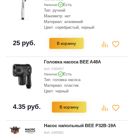
Есть
Наличие:
Тип: ручной
Манометр: нет
Материал: алюминий
Цвет: серебристый, черный
Диаметр: 30 мм
Насадка для ниппелей: Presta (SV)
25 руб.
В корзину
Головка насоса BEE A48A
Код:
2369457
Есть
Наличие:
Тип: головка насоса
Материал: пластик
Цвет: черный
4.35 руб.
В корзину
Насос напольный BEE P32B-19A
Код:
2485891