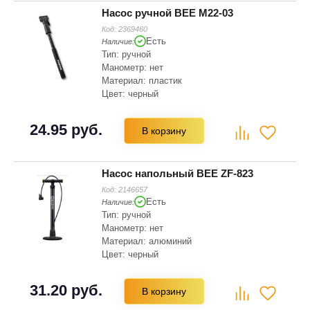
Насос ручной BEE M22-03
Код:
2369460
Есть
Наличие:
Тип: ручной
Манометр: нет
Материал: пластик
Цвет: черный
Тип головки: быстрозажимная
24.95 руб.
В корзину
Насос напольный BEE ZF-823
Код:
2146657
Есть
Наличие:
Тип: ручной
Манометр: нет
Материал: алюминий
Цвет: черный
Диаметр: 38 мм
Насадка для ниппелей: Presta (SV),
31.20 руб.
В корзину
Schrader (AV)