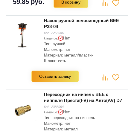
59.85 руб.
В корзину
Насос ручной велосипедный BEE
P38-04
Код:
2255986
Нет
Наличие:
Тип: ручной
Манометр: нет
Материал: металл/пластик
Шланг: есть
Цвет: черный
Насадка для ниппелей: Presta (SV),
Оставить заявку
Schrader (AV)
Переходник на нипель BEE с
ниппеля Преста(FV) на Авто(AV) D7
Код:
2383994
Нет
Наличие:
Тип: переходник на ниппель
Манометр: нет
Материал: металл