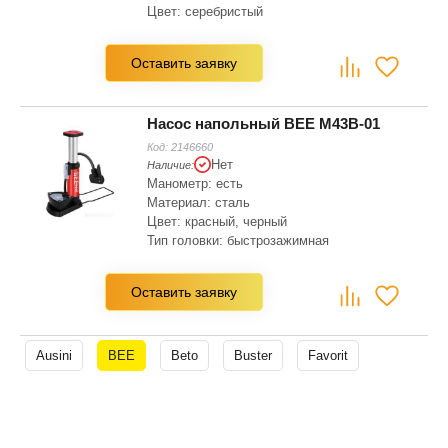
Цвет: серебристый
Тип головки: быстрозажимная
Оставить заявку
Насос напольный BEE M43B-01
Код:
2146660
Нет
Наличие:
Манометр: есть
Материал: сталь
Цвет: красный, черный
Тип головки: быстрозажимная
Насадка для ниппелей: Schrader (AV),
Dunlop (DV)
Оставить заявку
Ausini
BEE
Beto
Buster
Favorit