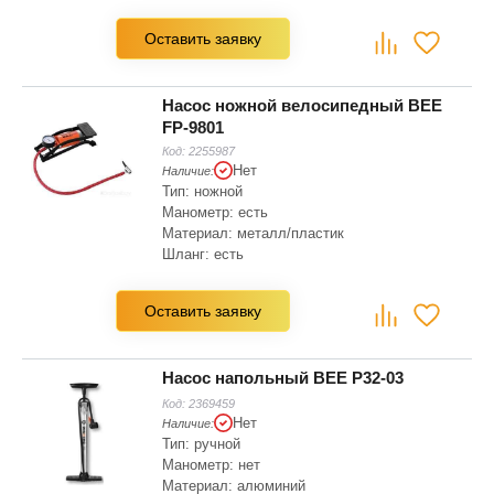
Оставить заявку
Насос ножной велосипедный BEE
FP-9801
Код:
2255987
Нет
Наличие:
Тип: ножной
Манометр: есть
Материал: металл/пластик
Шланг: есть
Цвет: черный, красный
Насадка для ниппелей: Schrader (AV)
Оставить заявку
Насос напольный BEE P32-03
Код:
2369459
Нет
Наличие:
Тип: ручной
Манометр: нет
Материал: алюминий