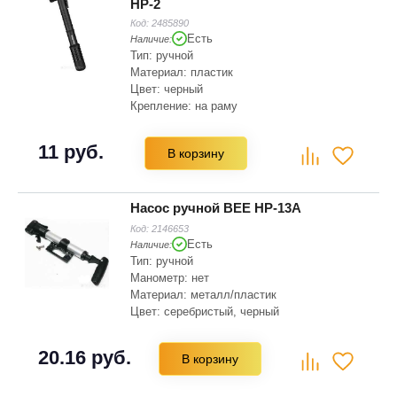
HP-2
Код:
2485890
Есть
Наличие:
Тип: ручной
Материал: пластик
Цвет: черный
Крепление: на раму
Длина: 22 см
11 руб.
В корзину
Насос ручной BEE HP-13A
Код:
2146653
Есть
Наличие:
Тип: ручной
Манометр: нет
Материал: металл/пластик
Цвет: серебристый, черный
Длина: 28 см
20.16 руб.
В корзину