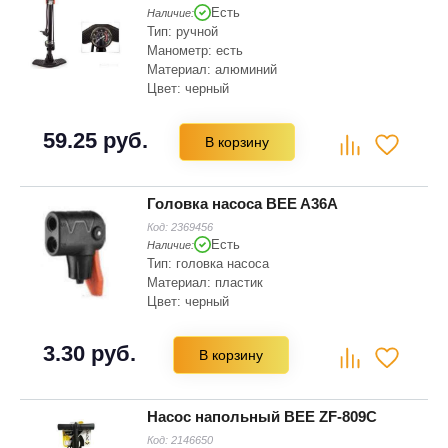
Есть
Наличие:
Тип: ручной
Манометр: есть
Материал: алюминий
Цвет: черный
Насадка для ниппелей: Schrader (AV),
Dunlop (DV), Presta (SV)
59.25 руб.
В корзину
Головка насоса BEE A36A
Код:
2369456
Есть
Наличие:
Тип: головка насоса
Материал: пластик
Цвет: черный
3.30 руб.
В корзину
Насос напольный BEE ZF-809C
Код:
2146650