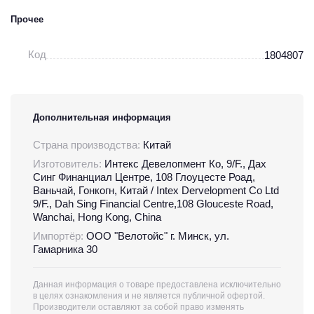
Прочее
Код
1804807
Дополнительная информация
Страна производства:
Китай
Изготовитель:
Интекс Девелопмент Ко, 9/F., Дах
Синг Финанциал Центре, 108 Глоуцесте Роад,
Ваньчай, Гонкогн, Китай / Intex Dervelopment Co Ltd
9/F., Dah Sing Financial Centre,108 Glouceste Road,
Wanchai, Hong Kong, China
Импортёр:
ООО "Велотойс" г. Минск, ул.
Гамарника 30
Данная информация о товаре предоставлена исключительно
в целях ознакомления и не является публичной офертой.
Производители оставляют за собой право изменять