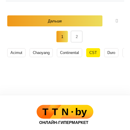
Дальше
1
2
Acimut
Chaoyang
Continental
CST
Duro
Fa