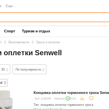
а
Еще...
Спорт
Туризм и отдых
т
Велозапчасти
Троса и оплетки
и оплетки Senwell
30
По популярности
ll
Концовка оплетки тормозного троса Senw
Есть
Код:
2146249
Наличие:
Тип: концовка оплетки тормозного троса