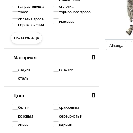
направляющая
оплетка
троса
тормозного троса
оплетка троса
пыльник
переключения
Показать еще
Alhonga
Материал
латунь
пластик
сталь
Цвет
белый
оранжевый
розовый
серебристый
синий
черный