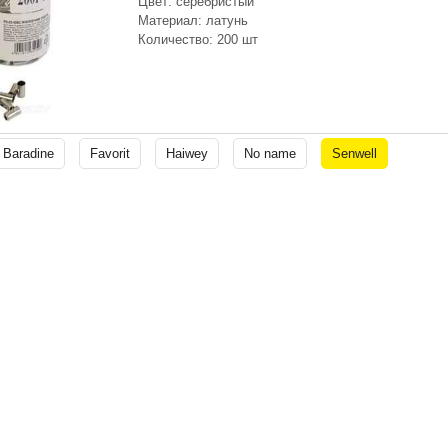
Цвет: серебристый
Материал: латунь
Количество: 200 шт
Baradine
Favorit
Haiwey
No name
Senwell