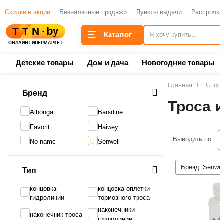
Скидки и акции
Безналичные продажи
Пункты выдачи
Рассрочк
Каталог
Детские товары
Дом и дача
Новогодние товары
Главная
Спор
Бренд
Троса 
Alhonga
Baradine
Favorit
Haiwey
Выводить по:
No name
Senwell
Бренд:
Senwe
Тип
концовка
концовка оплетки
гидролинии
тормозного троса
наконечники
наконечник троса
гидролинии