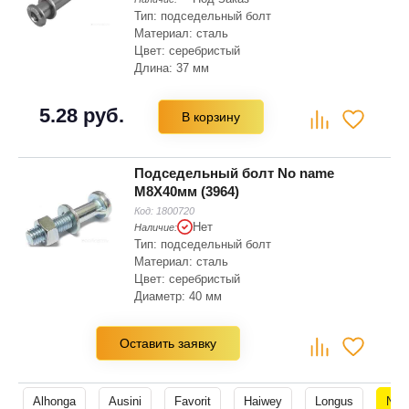
Тип: подседельный болт
Материал: сталь
Цвет: серебристый
Длина: 37 мм
5.28 руб.
В корзину
Подседельный болт No name
M8X40мм (3964)
Код:
1800720
Нет
Наличие:
Тип: подседельный болт
Материал: сталь
Цвет: серебристый
Диаметр: 40 мм
Оставить заявку
Alhonga
Ausini
Favorit
Haiwey
Longus
No 