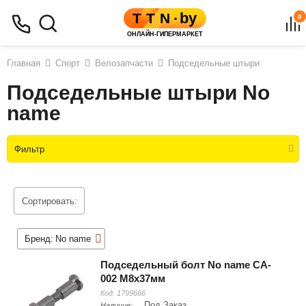
0
Главная
Спорт
Велозапчасти
Подседельные штыри
Подседельные штыри No
name
Фильтр
Сортировать:
Бренд:
No name
Подседельный болт No name CA-
002 M8x37мм
Код:
1799666
Под Заказ
Наличие: