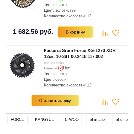
Тип: кассета
Цвет: золотистый
Количество скоростей: 12
1 682.56 руб.
В корзину
Кассета Sram Force XG-1270 XDR
12ск. 10-36T 00.2418.117.002
Код:
2307183
Нет
Наличие:
Тип: кассета
Цвет: серый
Количество скоростей: 12
Оставить заявку
FORCE
KANGYUE
LTWOO
Shimano
Shunfeng