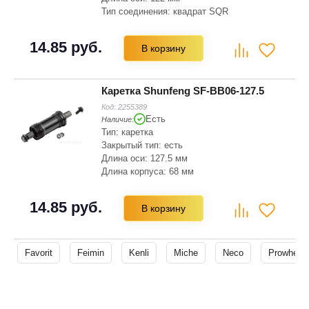
Тип соединения: квадрат SQR
Длина корпуса: 68 мм
Материал: сталь
14.85 руб.
В корзину
Чашки: есть
Каретка Shunfeng SF-BB06-127.5
Код:
2255389
Есть
Наличие:
Тип: каретка
Закрытый тип: есть
Длина оси: 127.5 мм
Длина корпуса: 68 мм
Материал: сталь
Чашки: есть
14.85 руб.
В корзину
Подшипники: промышленные
Favorit
Feimin
Kenli
Miche
Neco
Prowheel