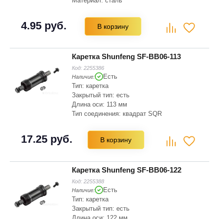
Материал: сталь
4.95 руб.
В корзину
Каретка Shunfeng SF-BB06-113
Код:
2255386
Есть
Наличие:
Тип: каретка
Закрытый тип: есть
Длина оси: 113 мм
Тип соединения: квадрат SQR
Длина корпуса: 68 мм
Материал: сталь
17.25 руб.
В корзину
Подшипники: промышленные
Каретка Shunfeng SF-BB06-122
Код:
2255388
Есть
Наличие:
Тип: каретка
Закрытый тип: есть
Длина оси: 122 мм