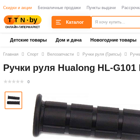
Скидки и акции
Безналичные продажи
Пункты выдачи
Рассрочк
Каталог
Детские товары
Дом и дача
Новогодние товары
Главная
Спорт
Велозапчасти
Ручки руля (Грипсы)
Ручк
Ручки руля Hualong HL-G101 
0