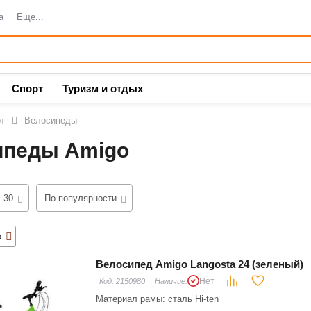
а
Еще...
Спорт
Туризм и отдых
т
Велосипеды
ипеды Amigo
30
По популярности
o
Велосипед Amigo Langosta 24 (зеленый)
Нет
Код:
2150980
Наличие:
Материал рамы: сталь Hi-ten