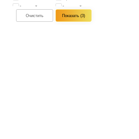
бордовый
бронзовый
Очистить
голубой
графит
Показать еще
Размер рамы, "
10.0"
10.5"
11"
11.0"
11.4
11.5"
12"
12.0"
Контакты
Каталог
Показать еще
Пункты выдачи
Детские товары
Дом и дача
Обработка заказов