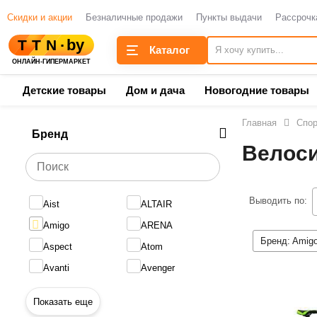
Скидки и акции
Безналичные продажи
Пункты выдачи
Рассрочк
Каталог
Детские товары
Дом и дача
Новогодние товары
Главная
Спор
Бренд
Велос
Выводить по:
Aist
ALTAIR
Amigo
ARENA
Бренд:
Amig
Aspect
Atom
Avanti
Avenger
Показать еще