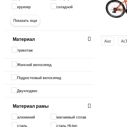
круизер
складной
Показать еще
Материал
Aist
AL
трикотаж
Женский велосипед
Подростковый велосипед
Двухподвес
Материал рамы
алюминий
магниевый сплав
сталь
сталь Hi-ten