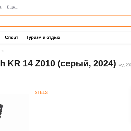
а
Еще...
Спорт
Туризм и отдых
els
h KR 14 Z010 (серый, 2024)
код 23
STELS