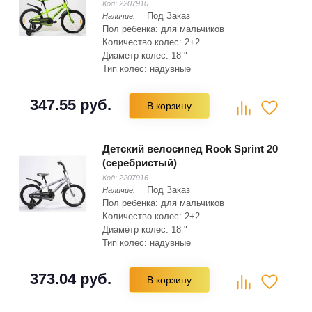
Код:
2207910
Под Заказ
Наличие:
Пол ребенка: для мальчиков
Количество колес: 2+2
Диаметр колес: 18 "
Тип колес: надувные
Материал рамы: сталь Hi-ten
Складная рама: нет
347.55 руб.
В корзину
Тип вилки: жесткая
Детский велосипед Rook Sprint 20
(серебристый)
Код:
2207916
Под Заказ
Наличие:
Пол ребенка: для мальчиков
Количество колес: 2+2
Диаметр колес: 18 "
Тип колес: надувные
Материал рамы: сталь Hi-ten
Складная рама: нет
373.04 руб.
В корзину
Тип вилки: жесткая