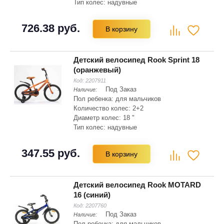
Тип колес: надувные
Материал рамы: сталь
Складная рама: нет
726.38 руб.
В корзину
Тип вилки: амортизационная
Детский велосипед Rook Sprint 18
(оранжевый)
Код:
2207911
Под Заказ
Наличие:
Пол ребенка: для мальчиков
Количество колес: 2+2
Диаметр колес: 18 "
Тип колес: надувные
Материал рамы: сталь Hi-ten
Складная рама: нет
347.55 руб.
В корзину
Тип вилки: жесткая
Детский велосипед Rook MOTARD
16 (синий)
Код:
2207760
Под Заказ
Наличие:
Пол ребенка: для мальчиков