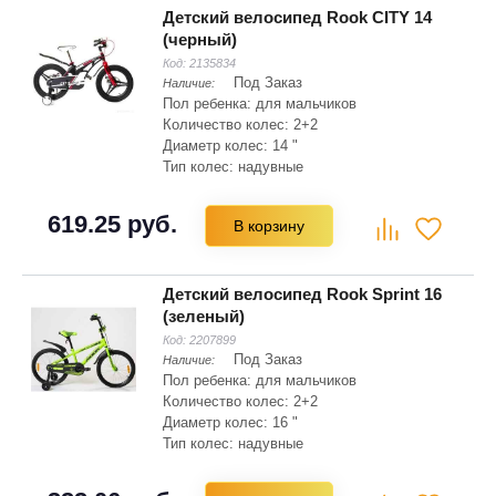
Детский велосипед Rook CITY 14
(черный)
Код:
2135834
Под Заказ
Наличие:
Пол ребенка: для мальчиков
Количество колес: 2+2
Диаметр колес: 14 "
Тип колес: надувные
Материал рамы: магниевый сплав
Складная рама: нет
619.25 руб.
В корзину
Тип вилки: жесткая
Детский велосипед Rook Sprint 16
(зеленый)
Код:
2207899
Под Заказ
Наличие:
Пол ребенка: для мальчиков
Количество колес: 2+2
Диаметр колес: 16 "
Тип колес: надувные
Материал рамы: сталь Hi-ten
Складная рама: нет