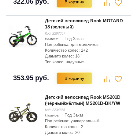
322.06 руб.
В корзину
Тип вилки: жесткая
Детский велосипед Rook MOTARD
18 (зеленый)
Код:
2207837
Под Заказ
Наличие:
Пол ребенка: для мальчиков
Количество колес: 2+2
Диаметр колес: 18 "
Тип колес: надувные
Материал рамы: сталь Hi-ten
Складная рама: нет
353.95 руб.
В корзину
Тип вилки: жесткая
Детский велосипед Rook MS201D
(чёрный/жёлтый) MS201D-BK/YW
Код:
2234365
Под Заказ
Наличие:
Пол ребенка: универсальный
Количество колес: 2
Диаметр колес: 20 "