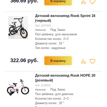
366.69 руб.
В корзину
Тип вилки: жесткая
Детский велосипед Rook Sprint 16
(черный)
Код:
2207893
Под Заказ
Наличие:
Пол ребенка: для мальчиков
Количество колес: 2+2
Диаметр колес: 16 "
Тип колес: надувные
Материал рамы: сталь Hi-ten
Складная рама: нет
322.06 руб.
В корзину
Тип вилки: жесткая
Детский велосипед Rook HOPE 20
(розовый)
Код:
2135831
Под Заказ
Наличие:
Пол ребенка: для девочек
Количество колес: 2+2
Диаметр колес: 20 "