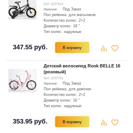
Код:
2207914
Под Заказ
Наличие:
Пол ребенка: для мальчиков
Количество колес: 2+2
Диаметр колес: 18 "
Тип колес: надувные
Материал рамы: сталь Hi-ten
Складная рама: нет
347.55 руб.
В корзину
Тип вилки: жесткая
Детский велосипед Rook BELLE 16
(розовый)
Код:
2207701
Под Заказ
Наличие:
Пол ребенка: для девочек
Количество колес: 2+2
Диаметр колес: 16 "
Тип колес: надувные
Материал рамы: сталь Hi-ten
Складная рама: нет
353.95 руб.
В корзину
Тип вилки: жесткая