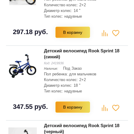
Количество колес: 2+2
Диаметр колес: 14 "
Тип колес: надувные
Материал рамы: сталь Hi-ten
Складная рама: нет
297.18 руб.
В корзину
Тип вилки: жесткая
Детский велосипед Rook Sprint 18
(синий)
Код:
2419936
Под Заказ
Наличие:
Пол ребенка: для мальчиков
Количество колес: 2+2
Диаметр колес: 18 "
Тип колес: надувные
Материал рамы: сталь Hi-ten
Складная рама: нет
347.55 руб.
В корзину
Тип вилки: жесткая
Детский велосипед Rook Sprint 18
(черный)