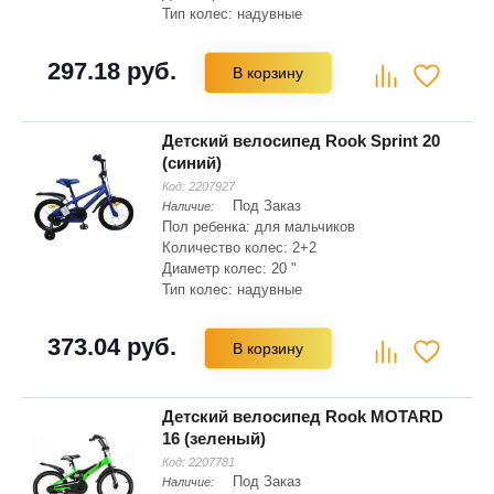
Тип колес: надувные
Материал рамы: сталь Hi-ten
Складная рама: нет
297.18 руб.
В корзину
Тип вилки: жесткая
Детский велосипед Rook Sprint 20
(синий)
Код:
2207927
Под Заказ
Наличие:
Пол ребенка: для мальчиков
Количество колес: 2+2
Диаметр колес: 20 "
Тип колес: надувные
Материал рамы: сталь Hi-ten
Складная рама: нет
373.04 руб.
В корзину
Тип вилки: жесткая
Детский велосипед Rook MOTARD
16 (зеленый)
Код:
2207781
Под Заказ
Наличие: