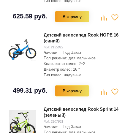
Тип колес: надувные
Материал рамы: магниевый сплав
Складная рама: нет
625.59 руб.
В корзину
Тип вилки: жесткая
Детский велосипед Rook HOPE 16
(синий)
Код:
2135822
Под Заказ
Наличие:
Пол ребенка: для мальчиков
Количество колес: 2+2
Диаметр колес: 16 "
Тип колес: надувные
Материал рамы: магниевый сплав
Складная рама: нет
499.31 руб.
В корзину
Тип вилки: жесткая
Детский велосипед Rook Sprint 14
(зеленый)
Код:
2207931
Под Заказ
Наличие:
Пол ребенка: для мальчиков