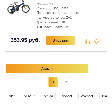
Код:
2207786
Под Заказ
Наличие:
Пол ребенка: для мальчиков
Количество колес: 2+2
Диаметр колес: 18 "
Тип колес: надувные
Материал рамы: сталь Hi-ten
Складная рама: нет
353.95 руб.
В корзину
Тип вилки: жесткая
Дальше
1
2
Aist
ALTAIR
Amigo
Aspect
Avenger
Black