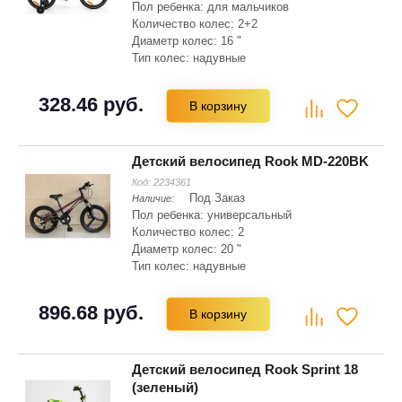
Пол ребенка: для мальчиков
Количество колес: 2+2
Диаметр колес: 16 "
Тип колес: надувные
Материал рамы: сталь Hi-ten
Складная рама: нет
328.46 руб.
В корзину
Тип вилки: жесткая
Детский велосипед Rook MD-220BK
Код:
2234361
Под Заказ
Наличие:
Пол ребенка: универсальный
Количество колес: 2
Диаметр колес: 20 "
Тип колес: надувные
Материал рамы: магниевый сплав
Складная рама: нет
896.68 руб.
В корзину
Тип вилки: амортизационная
Детский велосипед Rook Sprint 18
(зеленый)