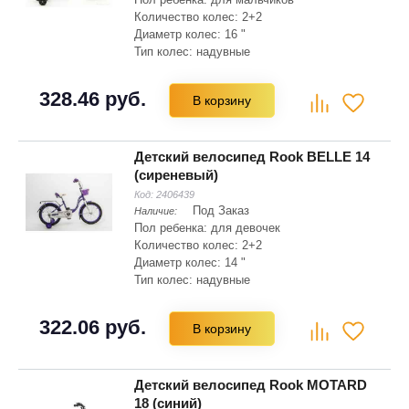
Количество колес: 2+2
Диаметр колес: 16 "
Тип колес: надувные
Материал рамы: сталь Hi-ten
Складная рама: нет
328.46 руб.
В корзину
Тип вилки: жесткая
Детский велосипед Rook BELLE 14
(сиреневый)
Код:
2406439
Под Заказ
Наличие:
Пол ребенка: для девочек
Количество колес: 2+2
Диаметр колес: 14 "
Тип колес: надувные
Материал рамы: сталь Hi-ten
Складная рама: нет
322.06 руб.
В корзину
Тип вилки: жесткая
Детский велосипед Rook MOTARD
18 (синий)