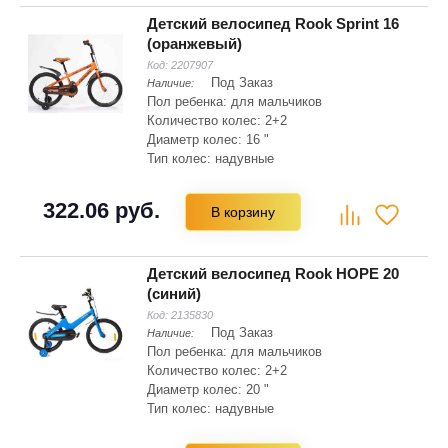
Детский велосипед Rook Sprint 16
(оранжевый)
Код:
2207907
Под Заказ
Наличие:
Пол ребенка: для мальчиков
Количество колес: 2+2
Диаметр колес: 16 "
Тип колес: надувные
Материал рамы: сталь Hi-ten
Складная рама: нет
322.06 руб.
В корзину
Тип вилки: жесткая
Детский велосипед Rook HOPE 20
(синий)
Код:
2135830
Под Заказ
Наличие:
Пол ребенка: для мальчиков
Количество колес: 2+2
Диаметр колес: 20 "
Тип колес: надувные
Материал рамы: магниевый сплав
Складная рама: нет