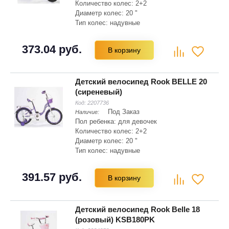
Количество колес: 2+2
Диаметр колес: 20 "
Тип колес: надувные
Материал рамы: сталь Hi-ten
Складная рама: нет
373.04 руб.
В корзину
Тип вилки: жесткая
Детский велосипед Rook BELLE 20
(сиреневый)
Код:
2207736
Под Заказ
Наличие:
Пол ребенка: для девочек
Количество колес: 2+2
Диаметр колес: 20 "
Тип колес: надувные
Материал рамы: сталь Hi-ten
Складная рама: нет
391.57 руб.
В корзину
Тип вилки: жесткая
Детский велосипед Rook Belle 18
(розовый) KSB180PK