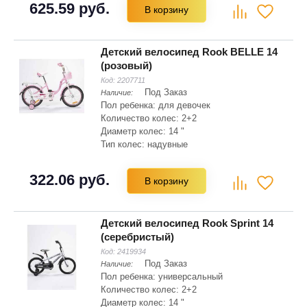
625.59 руб.
В корзину
Тип вилки: жесткая
Детский велосипед Rook BELLE 14
(розовый)
Код:
2207711
Под Заказ
Наличие:
Пол ребенка: для девочек
Количество колес: 2+2
Диаметр колес: 14 "
Тип колес: надувные
Материал рамы: сталь Hi-ten
Складная рама: нет
322.06 руб.
В корзину
Тип вилки: жесткая
Детский велосипед Rook Sprint 14
(серебристый)
Код:
2419934
Под Заказ
Наличие:
Пол ребенка: универсальный
Количество колес: 2+2
Диаметр колес: 14 "