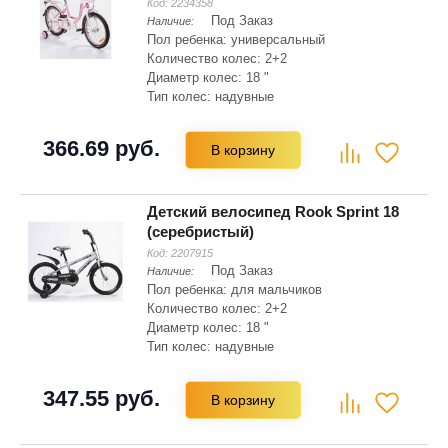
Код:
2234358
Под Заказ
Наличие:
Пол ребенка: универсальный
Количество колес: 2+2
Диаметр колес: 18 "
Тип колес: надувные
Материал рамы: сталь
Тип вилки: жесткая
366.69 руб.
В корзину
Цвет: розовый
Детский велосипед Rook Sprint 18
(серебристый)
Код:
2207915
Под Заказ
Наличие:
Пол ребенка: для мальчиков
Количество колес: 2+2
Диаметр колес: 18 "
Тип колес: надувные
Материал рамы: сталь Hi-ten
Складная рама: нет
347.55 руб.
В корзину
Тип вилки: жесткая