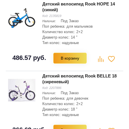
Детский велосипед Rook HOPE 14
(синий)
Код:
2135819
Под Заказ
Наличие:
Пол ребенка: для мальчиков
Количество колес: 2+2
Диаметр колес: 14 "
Тип колес: надувные
Материал рамы: магниевый сплав
Складная рама: нет
486.57 руб.
В корзину
Тип вилки: жесткая
Детский велосипед Rook BELLE 18
(сиреневый)
Код:
2207886
Под Заказ
Наличие:
Пол ребенка: для девочек
Количество колес: 2+2
Диаметр колес: 18 "
Тип колес: надувные
Материал рамы: сталь Hi-ten
Складная рама: нет