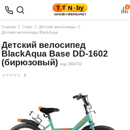
0
Главная
Спорт
Детские велосипеды
Детские велосипеды BlackAqua
Детский велосипед
BlackAqua Base DD-1602
(бирюзовый)
код 2604732
0