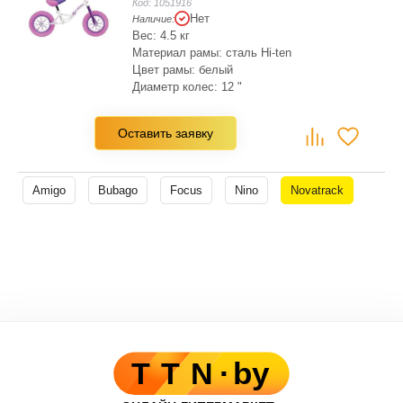
Код:
1051916
Нет
Наличие:
Вес: 4.5 кг
Материал рамы: сталь Hi-ten
Цвет рамы: белый
Диаметр колес: 12 "
Тип колес: надувные
Оставить заявку
Amigo
Bubago
Focus
Nino
Novatrack