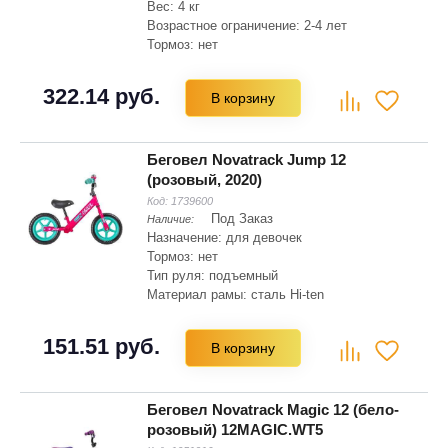
Вес: 4 кг
Возрастное ограничение: 2-4 лет
Тормоз: нет
Амортизация: нет
Тип вилки: жесткая
322.14 руб.
В корзину
Беговел Novatrack Jump 12
(розовый, 2020)
Код:
1739600
Под Заказ
Наличие:
Назначение: для девочек
Тормоз: нет
Тип руля: подъемный
Материал рамы: сталь Hi-ten
Диаметр колес: 12 "
Тип колес: надувные
151.51 руб.
В корзину
Звонок или клаксон: есть
Беговел Novatrack Magic 12 (бело-
розовый) 12MAGIC.WT5