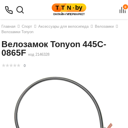
0
Главная
Спорт
Аксессуары для велосипеда
Велозамки
Велозамки Tonyon
Велозамок Tonyon 445C-
0865F
код 2146328
0