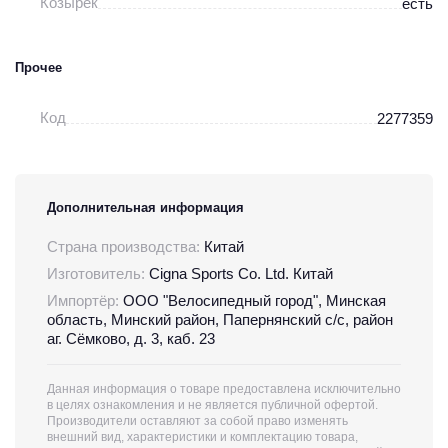
Козырек
есть
Прочее
Код
2277359
Дополнительная информация
Страна производства:
Китай
Изготовитель:
Cigna Sports Co. Ltd. Китай
Импортёр:
ООО "Велосипедный город", Минская
область, Минский район, Папернянский с/с, район
аг. Сёмково, д. 3, каб. 23
Данная информация о товаре предоставлена исключительно
в целях ознакомления и не является публичной офертой.
Производители оставляют за собой право изменять
внешний вид, характеристики и комплектацию товара,