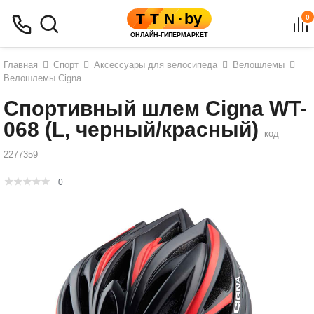
0
Главная
Спорт
Аксессуары для велосипеда
Велошлемы
Велошлемы Cigna
Cпортивный шлем Cigna WT-
068 (L, черный/красный)
код
2277359
0