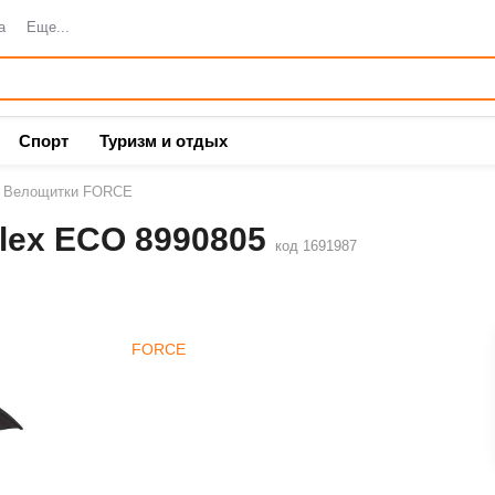
а
Еще...
Спорт
Туризм и отдых
Велощитки FORCE
lex ECO 8990805
код 1691987
FORCE