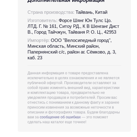
Дополнительная информация
Страна производства:
Тайвань, Китай
Изготовитель:
Форсе Шянг Юн Тулс Цо.
ЛТД. Г. № 161, Ситоу РД., К В Шенганг Дист
В., Город Тайчжун, Тайваня Р. О. Ц., 42953
Импортёр:
ООО "Велосипедный город",
Минская область, Минский район,
Папернянский с/с, район аг. Сёмково, д. 3,
каб. 23
Данная информация о товаре предоставлена
исключительно в целях ознакомления и не является
публичной офертой. Производители оставляют за
собой право изменять внешний вид, характеристики
и комплектацию товара, предварительно не
уведомляя продавцов и потребителей. Просим вас
отнестись с пониманием к данному факту и заранее
приносим извинения за возможные неточности в
описании и фотографиях товара. Будем благодарны
вам за
сообщение об ошибках
— это поможет
сделать наш каталог еще точнее!