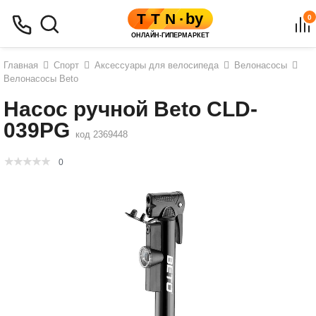
0
Главная
Спорт
Аксессуары для велосипеда
Велонасосы
Велонасосы Beto
Насос ручной Beto CLD-
039PG
код 2369448
0