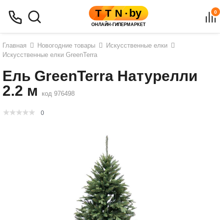
0
Главная
Новогодние товары
Искусственные елки
Искусственные елки GreenTerra
Ель GreenTerra Натурелли
2.2 м
код 976498
0