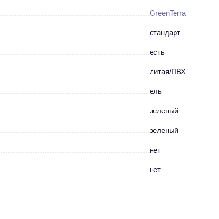
GreenTerra
стандарт
есть
литая/ПВХ
ель
зеленый
зеленый
нет
нет