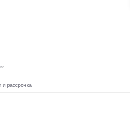
ние
т и рассрочка