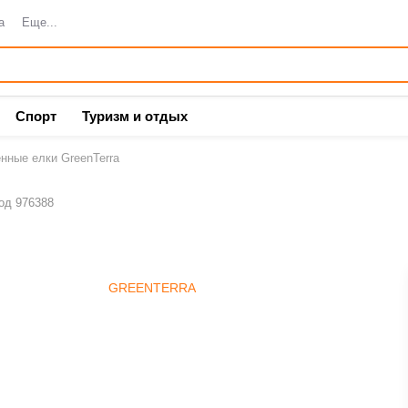
а
Еще...
Спорт
Туризм и отдых
нные елки GreenTerra
од 976388
GREENTERRA