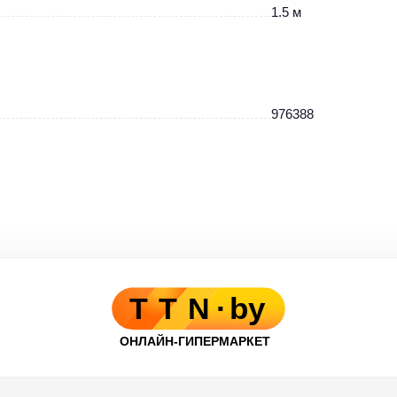
1.5 м
976388