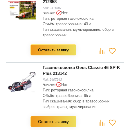
212858
Код:
2411507
Нет
Наличие:
Тип: роторная газонокосилка
Объём травосборника: 43 л
Тип скашивания: мульчирование, сбор в
травосборник
Мин. Высота скашивания: 26 мм
Макс. Высота скашивания: 68 мм
Оставить заявку
Рекомендуемая площадь скашивания: 600
м2
Газонокосилка Geos Classic 46 SP-K
Plus 213142
Код:
2407243
Нет
Наличие:
Тип: роторная газонокосилка
Объём травосборника: 65 л
Тип скашивания: сбор в травосборник,
выброс травы, мульчирование
Мин. Высота скашивания: 30 мм
Макс. Высота скашивания: 75 мм
Оставить заявку