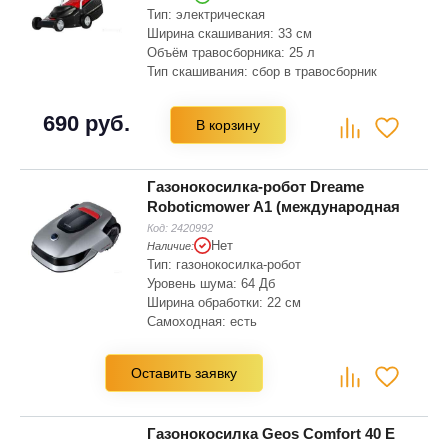
Тип: электрическая
Ширина скашивания: 33 см
Объём травосборника: 25 л
Тип скашивания: сбор в травосборник
Мин. Высота скашивания: 20 мм
Макс. Высота скашивания: 52 мм
690 руб.
В корзину
Рекомендуемая площадь скашивания: 200
м2
Газонокосилка-робот Dreame
Roboticmower A1 (международная
версия)
Код:
2420992
Нет
Наличие:
Тип: газонокосилка-робот
Уровень шума: 64 Дб
Ширина обработки: 22 см
Самоходная: есть
Материал колесных дисков: пластик
Травосборник: нет
Оставить заявку
Количество колес: 4
Газонокосилка Geos Comfort 40 Е