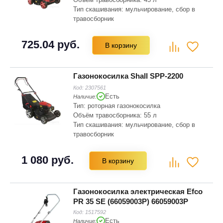
Тип скашивания: мульчирование, сбор в
травосборник
Мин. Высота скашивания: 25 мм
Макс. Высота скашивания: 65 мм
725.04 руб.
В корзину
Рекомендуемая площадь скашивания: 1000
м2
Газонокосилка Shall SPP-2200
Код:
2307561
Есть
Наличие:
Тип: роторная газонокосилка
Объём травосборника: 55 л
Тип скашивания: мульчирование, сбор в
травосборник
Мин. Высота скашивания: 25 мм
Макс. Высота скашивания: 75 мм
1 080 руб.
В корзину
Рекомендуемая площадь скашивания: 1000
м2
Газонокосилка электрическая Efco
PR 35 SE (66059003P) 66059003P
Код:
1517592
Есть
Наличие: