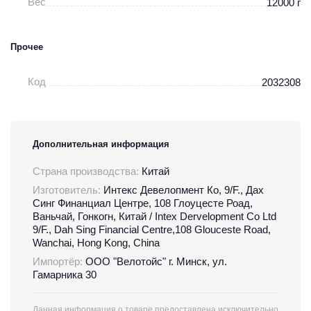
Вес
12000 г
Прочее
Код
2032308
Дополнительная информация
Страна производства:
Китай
Изготовитель:
Интекс Девелопмент Ко, 9/F., Дах
Синг Финанциал Центре, 108 Глоуцесте Роад,
Ваньчай, Гонкогн, Китай / Intex Dervelopment Co Ltd
9/F., Dah Sing Financial Centre,108 Glouceste Road,
Wanchai, Hong Kong, China
Импортёр:
ООО "Велотойс" г. Минск, ул.
Гамарника 30
Данная информация о товаре предоставлена исключительно