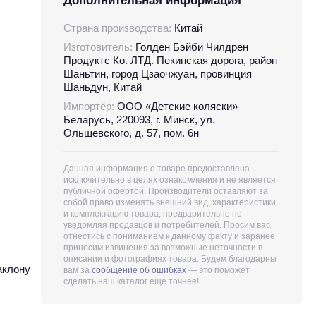
Дополнительная информация
Страна производства:
Китай
Изготовитель:
Голден Бэйби Чилдрен
Продуктс Ко. ЛТД. Пекинская дорога, район
Шаньтин, город Цзаочжуан, провинция
Шаньдун, Китай
Импортёр:
ООО «Детские коляски»
Беларусь, 220093, г. Минск, ул.
Ольшевского, д. 57, пом. 6н
Данная информация о товаре предоставлена
исключительно в целях ознакомления и не является
публичной офертой. Производители оставляют за
собой право изменять внешний вид, характеристики
и комплектацию товара, предварительно не
уведомляя продавцов и потребителей. Просим вас
отнестись с пониманием к данному факту и заранее
приносим извинения за возможные неточности в
описании и фотографиях товара. Будем благодарны
аклону
вам за
сообщение об ошибках
— это поможет
сделать наш каталог еще точнее!