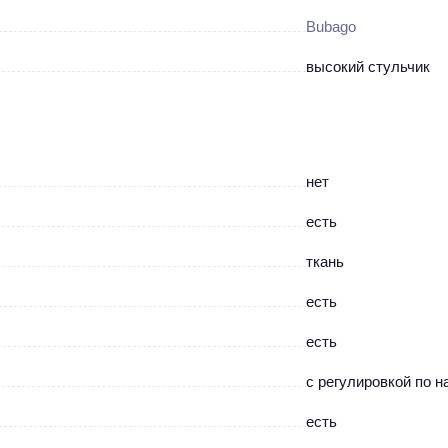
Bubago
высокий стульчик
нет
есть
ткань
есть
есть
c регулировкой по н
есть