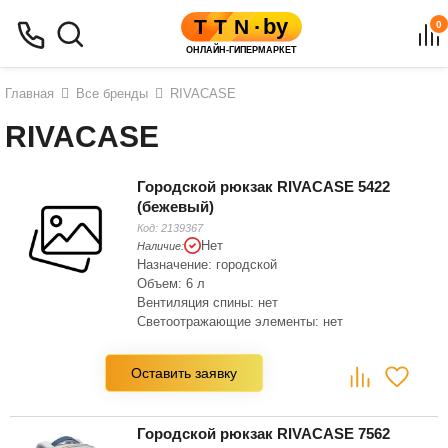
0
Главная
Все бренды
RIVACASE
RIVACASE
Городской рюкзак RIVACASE 5422
(бежевый)
Код:
2139367
Нет
Наличие:
Назначение: городской
Объем: 6 л
Вентиляция спины: нет
Светоотражающие элементы: нет
Накидка от дождя: нет
Материал: полиэстер
Оставить заявку
Количество основных отделений: 1
Городской рюкзак RIVACASE 7562