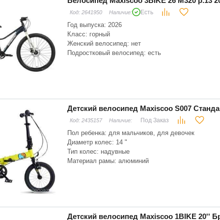
Велосипед Maxiscoo 3BIKE 26 M320 р.13 2
Есть
Код:
2641950
Наличие:
Год выпуска: 2026
Класс: горный
Женский велосипед: нет
Подростковый велосипед: есть
Вес: 12 кг
Тип привода: цепной
Рост велосипедиста: 130 - 145 см
Детский велосипед Maxiscoo S007 Станда
Под Заказ
Код:
2435157
Наличие:
Пол ребенка: для мальчиков, для девочек
Диаметр колес: 14 "
Тип колес: надувные
Материал рамы: алюминий
Складная рама: есть
Тип вилки: жесткая
Детский велосипед Maxiscoo 1BIKE 20''