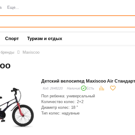
а
Еще...
Спорт
Туризм и отдых
 бренды
Maxiscoo
coo
Детский велосипед Maxiscoo Air Стандар
Есть
Код:
2648220
Наличие:
Пол ребенка: универсальный
Количество колес: 2+2
Диаметр колес: 18 "
Тип колес: надувные
Материал рамы: магниевый сплав
Складная рама: нет
Тип вилки: жесткая