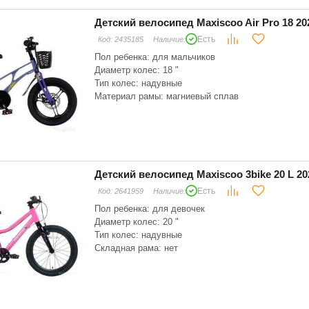
Детский велосипед Maxiscoo Air Pro 18 20
Есть
Код:
2435185
Наличие:
Пол ребенка: для мальчиков
Диаметр колес: 18 "
Тип колес: надувные
Материал рамы: магниевый сплав
Складная рама: нет
Тип вилки: жесткая
Ручка: нет
Детский велосипед Maxiscoo 3bike 20 L 2
Есть
Код:
2641959
Наличие:
Пол ребенка: для девочек
Диаметр колес: 20 "
Тип колес: надувные
Складная рама: нет
Тип вилки: жесткая
Ручка: нет
Цвет: розовый