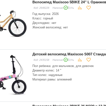
Велосипед Maxiscoo 5BIKE 24'' L Оранж
Есть
Код:
2648228
Наличие:
Год выпуска: 2026
Класс: горный
Двухподвес: нет
Женский велосипед: нет
Подростковый велосипед: есть
Тип привода: цепной
Рост велосипедиста: 126 - 155 см
Детский велосипед Maxiscoo S007 Станда
Есть
Код:
2435158
Наличие:
Пол ребенка: для мальчиков, для девочек
Диаметр колес: 14 "
Тип колес: надувные
Материал рамы: алюминий
Складная рама: есть
Тип вилки: жесткая