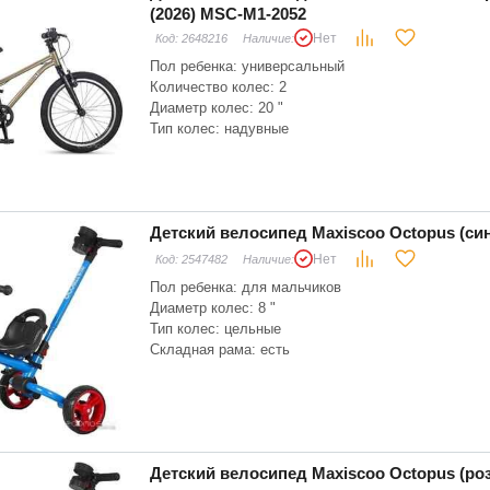
(2026) MSC-M1-2052
Нет
Код:
2648216
Наличие:
Пол ребенка: универсальный
Количество колес: 2
Диаметр колес: 20 "
Тип колес: надувные
Материал рамы: алюминий
Складная рама: нет
Тип вилки: жесткая
Детский велосипед Maxiscoo Octopus (си
Нет
Код:
2547482
Наличие:
Пол ребенка: для мальчиков
Диаметр колес: 8 "
Тип колес: цельные
Складная рама: есть
Тип вилки: жесткая
Ручка: есть
Цвет: синий
Детский велосипед Maxiscoo Octopus (ро