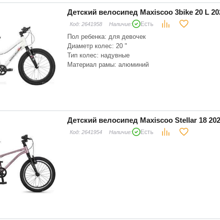
Детский велосипед Maxiscoo 3bike 20 L 2
Есть
Код:
2641958
Наличие:
Пол ребенка: для девочек
Диаметр колес: 20 "
Тип колес: надувные
Материал рамы: алюминий
Складная рама: нет
Тип вилки: жесткая
Ручка: нет
Детский велосипед Maxiscoo Stellar 18 2
Есть
Код:
2641954
Наличие: