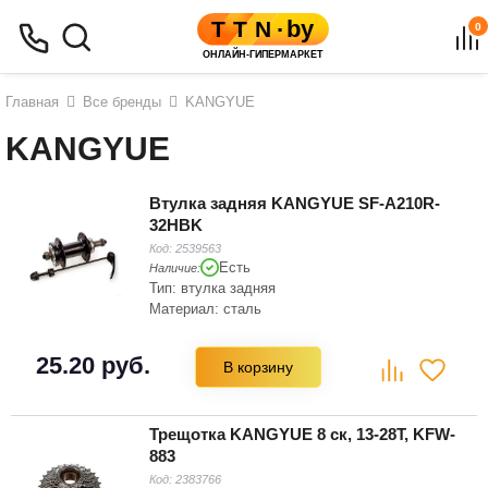
0
Главная
Все бренды
KANGYUE
KANGYUE
Втулка задняя KANGYUE SF-A210R-
32HBK
Код:
2539563
Есть
Наличие:
Тип: втулка задняя
Материал: сталь
25.20 руб.
В корзину
Трещотка KANGYUE 8 ск, 13-28Т, KFW-
883
Код:
2383766