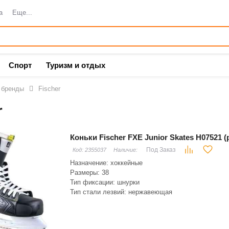
а
Еще...
Спорт
Туризм и отдых
 бренды
Fischer
r
Коньки Fischer FXE Junior Skates H07521 (р
Под Заказ
Код:
2355037
Наличие:
Назначение: хоккейные
Размеры: 38
Тип фиксации: шнурки
Тип стали лезвий: нержавеющая
Материал подошвы: пластик