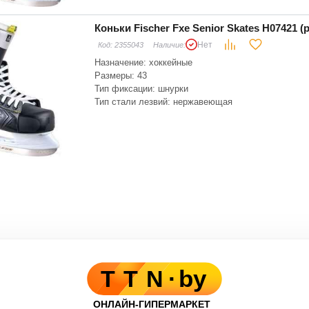
Коньки Fischer Fxe Senior Skates H07421 (р
Нет
Код:
2355043
Наличие:
Назначение: хоккейные
Размеры: 43
Тип фиксации: шнурки
Тип стали лезвий: нержавеющая
Материал подошвы: пластик